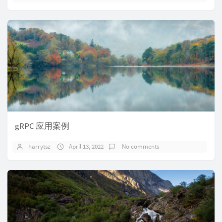
gRPC 应用案例
harrytsz
April 13, 2022
No comments