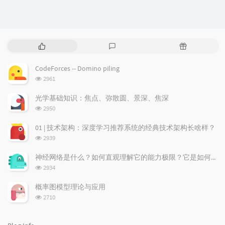
P
L
R
o
a
a
p
t
n
CodeForces -- Domino piling
u
e
d
浏
2961
l
s
o
览
a
t
m
次
光学基础知识：焦点、弥散圆、景深、焦深
数:
r
c
a
浏
2950
a
o
r
览
次
r
m
t
01 | 技术架构：深度学习推荐系统的经典技术架构长啥样？
数:
t
m
i
浏
2939
i
e
c
览
次
c
n
l
神经网络是什么？如何直观理解它的能力极限？它是如何无限逼近真理？
数:
l
t
e
浏
2934
览
e
s
s
次
s
概率图模型理论与应用
数:
浏
2710
览
次
数: