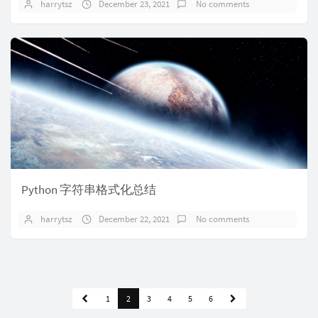
harrytsz
December 23, 2021
No comments
Python 字符串格式化总结
harrytsz
December 22, 2021
No comments
1
2
3
4
5
6