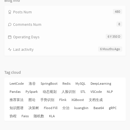
Blog Info
Posts Num
480
Comments Num
8
Operating Days
6 Y 350 D
Last activity
6 Mouths Ago
Tag cloud
LeetCode
洛谷
SpringBoot
Redis
MySQL
DeepLearning
Pandas
PySpark
动态规划
人脸识别
STL
VSCode
NLP
推荐算法
图论
手势识别
Flink
XGBoost
文档生成
知识图谱
决策树
Flood Fill
分治
kuangbin
Base64
gRPC
协程
Faiss
随机数
KLA