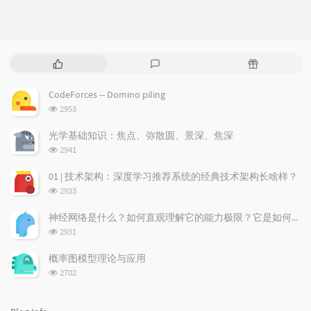
P
L
R
o
a
a
p
t
n
CodeForces -- Domino piling
u
e
d
浏
2953
l
s
o
览
a
t
m
次
光学基础知识：焦点、弥散圆、景深、焦深
数:
r
c
a
浏
2941
a
o
r
览
次
r
m
t
01 | 技术架构：深度学习推荐系统的经典技术架构长啥样？
数:
t
m
i
浏
2933
i
e
c
览
次
c
n
l
神经网络是什么？如何直观理解它的能力极限？它是如何无限逼近真理？
数:
l
t
e
浏
2931
览
e
s
s
次
s
概率图模型理论与应用
数:
浏
2702
览
次
数: