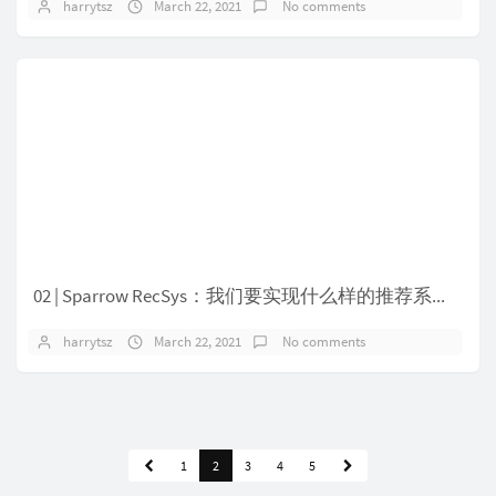
harrytsz
March 22, 2021
No comments
02 | Sparrow RecSys：我们要实现什么样的推荐系统？
harrytsz
March 22, 2021
No comments
1
2
3
4
5