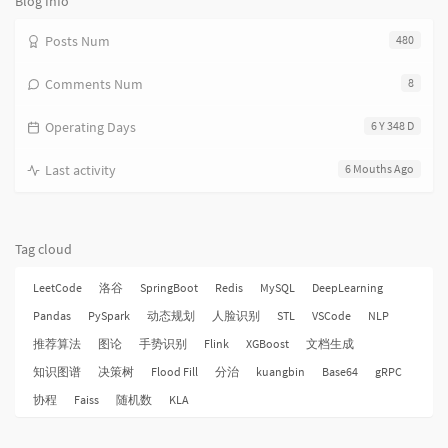
Blog Info
Posts Num
480
Comments Num
8
Operating Days
6 Y 348 D
Last activity
6 Mouths Ago
Tag cloud
LeetCode
洛谷
SpringBoot
Redis
MySQL
DeepLearning
Pandas
PySpark
动态规划
人脸识别
STL
VSCode
NLP
推荐算法
图论
手势识别
Flink
XGBoost
文档生成
知识图谱
决策树
Flood Fill
分治
kuangbin
Base64
gRPC
协程
Faiss
随机数
KLA