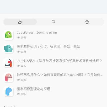
P
L
R
o
a
a
p
t
n
CodeForces -- Domino piling
u
e
d
浏
2949
l
s
o
览
a
t
m
次
光学基础知识：焦点、弥散圆、景深、焦深
数:
r
c
a
浏
2933
a
o
r
览
次
r
m
t
01 | 技术架构：深度学习推荐系统的经典技术架构长啥样？
数:
t
m
i
浏
2930
i
e
c
览
次
c
n
l
神经网络是什么？如何直观理解它的能力极限？它是如何无限逼近真理？
数:
l
t
e
浏
2928
览
e
s
s
次
s
概率图模型理论与应用
数:
浏
2697
览
次
数: