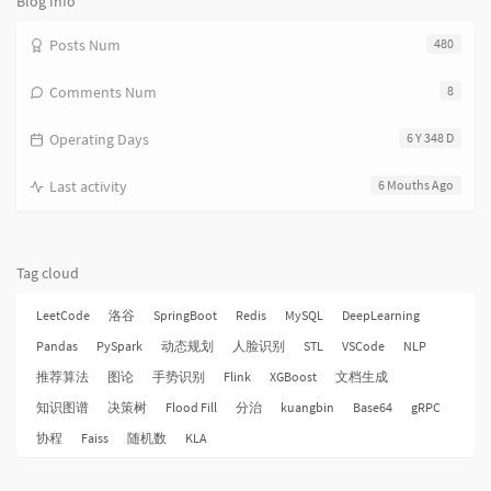
Blog Info
Posts Num
480
Comments Num
8
Operating Days
6 Y 348 D
Last activity
6 Mouths Ago
Tag cloud
LeetCode
洛谷
SpringBoot
Redis
MySQL
DeepLearning
Pandas
PySpark
动态规划
人脸识别
STL
VSCode
NLP
推荐算法
图论
手势识别
Flink
XGBoost
文档生成
知识图谱
决策树
Flood Fill
分治
kuangbin
Base64
gRPC
协程
Faiss
随机数
KLA