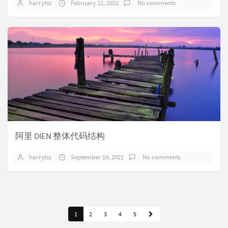
harrytsz
February 12, 2022
No comments
阿里 DIEN 整体代码结构
harrytsz
September 19, 2021
No comments
1
2
3
4
5