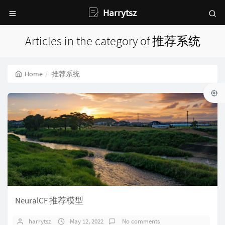
Harrytsz
Articles in the category of 推荐系统
Home
推荐系统
NeuralCF 推荐模型
harrytsz
May 12, 2022
No comments