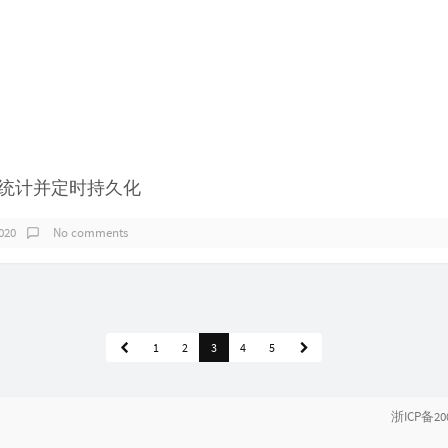
读数统计并定时持久化
020
No comments
1
2
3
4
5
浙ICP备20