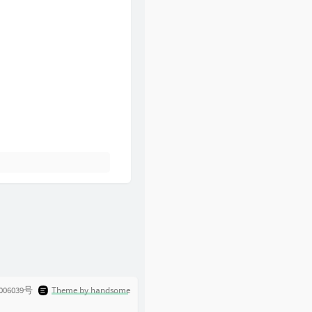
61
一起走过的日子
刘德华
62
裙下之臣
陈奕迅
63
爱是永恒
张学友
64
一生所爱
卢冠廷
006039号
Theme by handsome