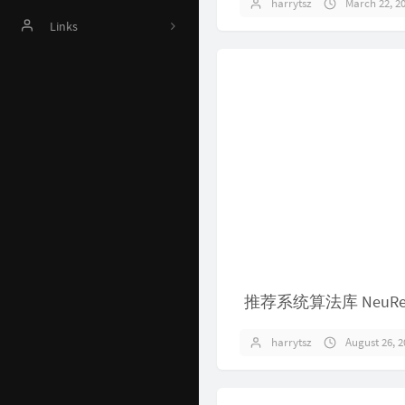
harrytsz
March 22, 2
Online Judge
Links
AI 资源
Harrytsz
Github 项目
Java 资源汇总
开发工具官网
Time Machine
南山书房
Online Coding
推荐系统算法库 NeuRe
封神榜
harrytsz
August 26, 2
关于