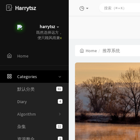
Harrytsz
harrytsz
既然选择远方，
便只顾风雨兼程
Home
推荐系统
Home
Categories
默认分类
61
Diary
4
Algorithm
杂集
11
资源整合
8