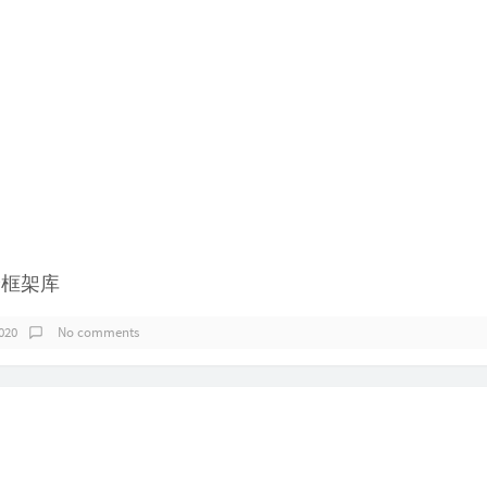
验框架库
020
No comments