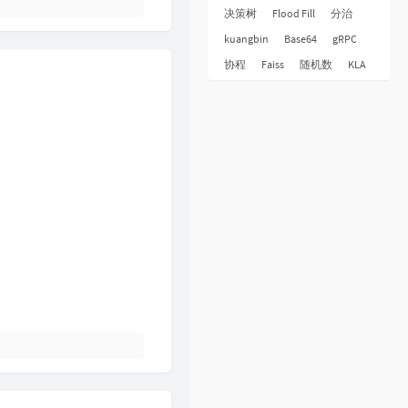
32
下世纪
陈展鹏
决策树
Flood Fill
分治
33
酷爱
张敬轩
kuangbin
Base64
gRPC
34
一生不变
李克勤
协程
Faiss
随机数
KLA
35
一丝不挂
陈奕迅
36
七友
梁汉文
37
天命最高
古天乐
38
反话
林峯
39
人龙传说
陈浩民
40
厌弃
许廷铿
41
只想一生跟你走
张学友
42
冷雨夜
BEYOND
43
浮夸
陈奕迅
44
悔别离
陈展鹏
45
谁伴我闯荡
BEYOND
46
爱在记忆中找你
林峯