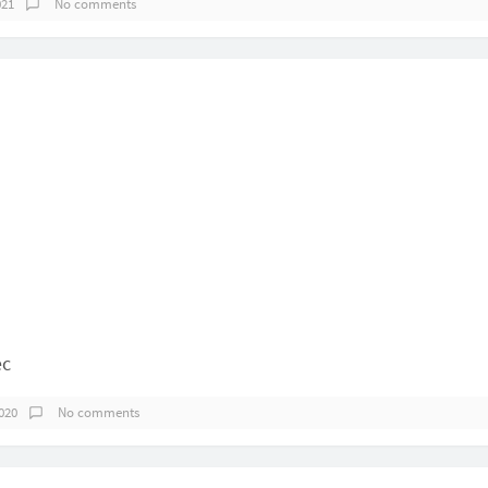
021
No comments
c
020
No comments