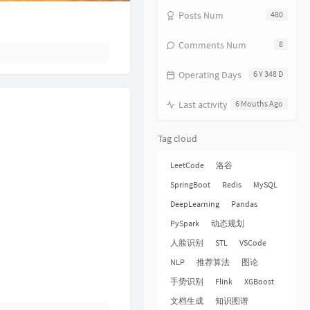
18
饿狼传说
张学友
Posts Num
480
19
无赖
郑中基
Comments Num
8
20
风继续吹
张国荣
Operating Days
6 Y 348 D
21
听风的歌
郭富城
22
风沙
林保怡
Last activity
6 Mouths Ago
23
真的爱你
BEYOND
Tag cloud
24
一生何求
陈百强
25
相依为命
陈小春
LeetCode
洛谷
26
幼稚完
林峯
SpringBoot
Redis
MySQL
27
只愿一生爱一人
张学友
DeepLearning
Pandas
PySpark
动态规划
28
你的浅笑
吕方
人脸识别
STL
VSCode
29
我的回忆不是我的
海鸣威
NLP
推荐算法
图论
30
乱世巨星
陈小春
手势识别
Flink
XGBoost
31
倩女幽魂
张国荣
文档生成
知识图谱