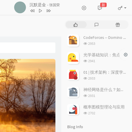
沉默是金
新
- 张国荣
4
17岁
刘德华
5
沉默是金
张国荣
P
L
R
6
随缘
温兆伦
o
a
a
p
t
n
7
红日
李克勤
CodeForces -- Domino piling
u
e
d
浏
2953
8
每段路
吕方
l
s
o
览
a
次
t
m
9
等你等到我心痛
张学友
光学基础知识：焦点、弥散圆、景深、焦深
数:
r
c
a
浏
2941
10
海阔天空
BEYOND
a
o
r
览
次
r
m
t
01 | 技术架构：深度学习推荐系统的经典技术架构长啥样？
11
爱的故事 (上集)
孙耀威
数:
t
m
i
浏
2933
12
偏偏喜欢你
陈百强
i
览
e
c
次
c
n
l
神经网络是什么？如何直观理解它的能力极限？它是如何无限逼近真理？
13
月半小夜曲
李克勤
数:
l
t
e
浏
2931
14
白玫瑰
陈奕迅
览
e
s
s
次
s
概率图模型理论与应用
15
巨轮
萧正楠 / 陈展鹏
数:
浏
2702
览
16
友情岁月
郑伊健
次
Blog Info
17
分分钟需要你
林子祥
数: