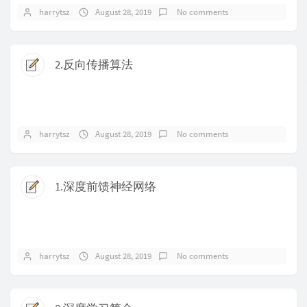
harrytsz
August 28, 2019
No comments
2.反向传播算法
harrytsz
August 28, 2019
No comments
1.深度前馈神经网络
harrytsz
August 28, 2019
No comments