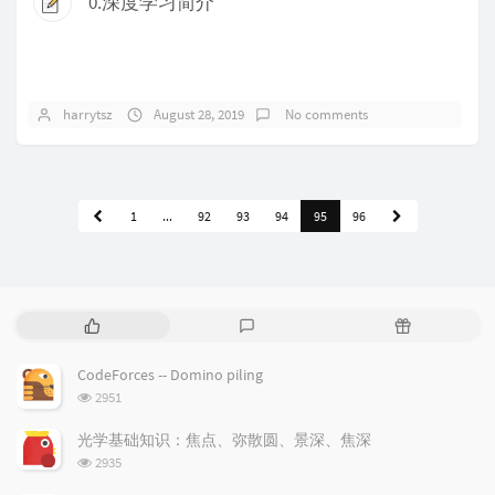
0.深度学习简介
harrytsz
August 28, 2019
No comments
1
...
92
93
94
95
96
P
L
R
o
a
a
p
t
n
CodeForces -- Domino piling
u
e
d
浏
2951
l
s
o
览
a
t
m
次
光学基础知识：焦点、弥散圆、景深、焦深
数:
r
c
a
浏
2935
a
o
r
览