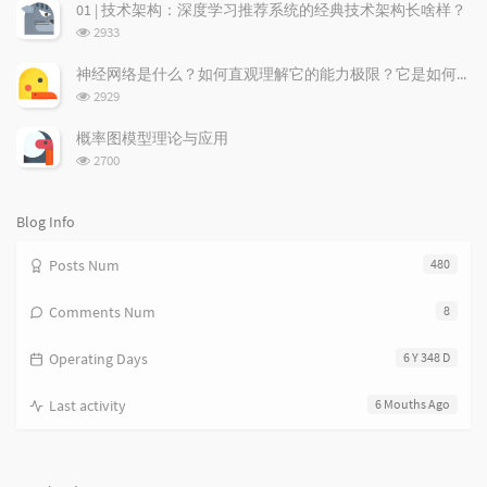
次
r
m
t
01 | 技术架构：深度学习推荐系统的经典技术架构长啥样？
数:
t
m
i
浏
2933
i
e
c
览
次
c
n
l
神经网络是什么？如何直观理解它的能力极限？它是如何无限逼近真理？
数:
l
t
e
浏
2929
览
e
s
s
次
s
概率图模型理论与应用
数:
浏
2700
览
次
数:
Blog Info
Posts Num
480
Comments Num
8
Operating Days
6 Y 348 D
Last activity
6 Mouths Ago